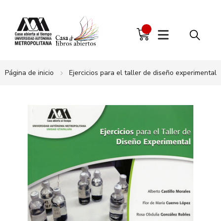
Página de inicio
Ejercicios para el taller de diseño experimental
Saltar
al
final
de
la
galería
de
imágenes