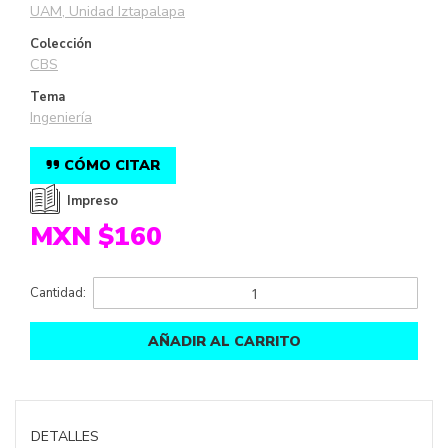
UAM, Unidad Iztapalapa
Colección
CBS
Tema
Ingeniería
CÓMO CITAR
Impreso
MXN $160
Cantidad:
AÑADIR AL CARRITO
DETALLES