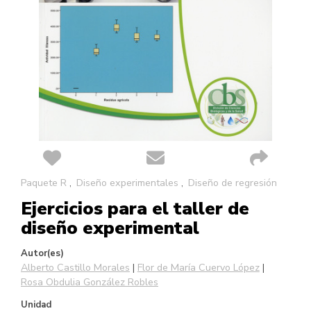
Saltar
Paquete R
Diseño experimentales
Diseño de regresión
al
Ejercicios para el taller de
comienzo
de
diseño experimental
la
galería
Autor(es)
de
Alberto Castillo Morales
Flor de María Cuervo López
imágenes
Rosa Obdulia González Robles
Unidad