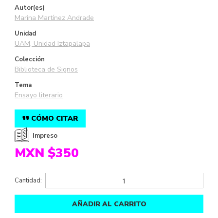
Autor(es)
Marina Martínez Andrade
Unidad
UAM, Unidad Iztapalapa
Colección
Biblioteca de Signos
Tema
Ensayo literario
CÓMO CITAR
Impreso
MXN $350
Cantidad:
AÑADIR AL CARRITO