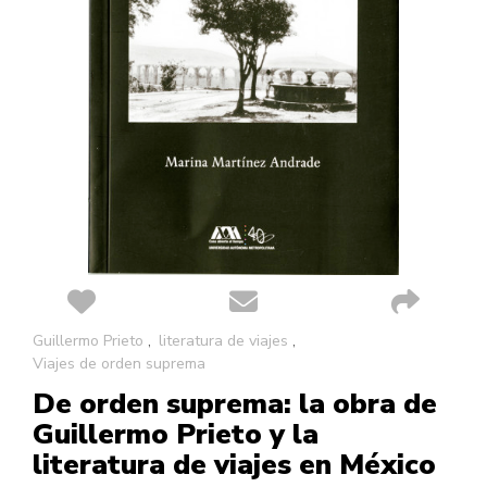
Saltar
Guillermo Prieto
literatura de viajes
al
Viajes de orden suprema
comienzo
De orden suprema: la obra de
de
la
Guillermo Prieto y la
galería
literatura de viajes en México
de
imágenes