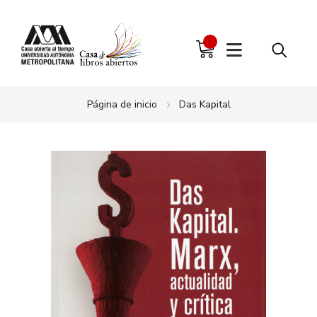
Página de inicio
Das Kapital
Saltar
al
final
de
la
galería
de
imágenes