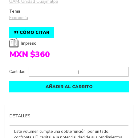
UAM, Unidad Cuajimalpa
Tema
Economía
CÓMO CITAR
Impreso
MXN $360
Cantidad:
AÑADIR AL CARRITO
DETALLES
Este volumen cumple una doble función; por un lado,
confronta a El capital a la potencialidad de sus rendimientos