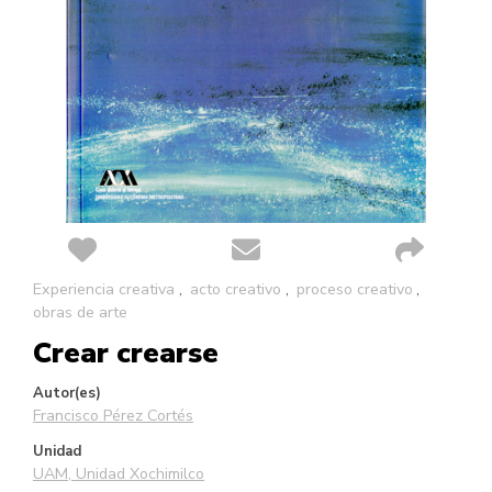
Saltar
Experiencia creativa
acto creativo
proceso creativo
al
obras de arte
comienzo
Crear crearse
de
la
galería
Autor(es)
de
Francisco Pérez Cortés
imágenes
Unidad
UAM, Unidad Xochimilco