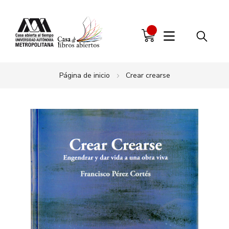
Página de inicio
Crear crearse
Saltar
al
final
de
la
galería
de
imágenes