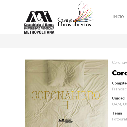
INICIO
Saltar
Coronavi
al
Coro
final
de
la
Compila
galería
Francis
de
Unidad
imágenes
UAM, Un
Tema
Fotograf