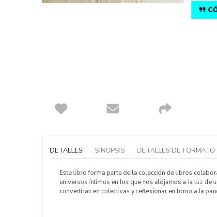
CÓ
Saltar
al
comienzo
DETALLES
SINOPSIS
DETALLES DE FORMATO
de
la
galería
Este libro forma parte de la colección de libros colabor
de
universos íntimos en los que nos alojamos a la luz de 
imágenes
convertirán en colectivas y reflexionar en torno a la 