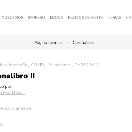
NOSOTROS
IMPRESO
EBOOK
PUNTOS DE VENTA
FERIAS
CA
Página de inicio
Coronalibro II
rus-fotografía
COVID-19-imágenes
SARSCOV-2
nalibro II
do por
co Mata Rosas
idad Cuajimalpa
ía