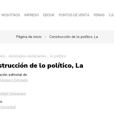
NOSOTROS
IMPRESO
EBOOK
PUNTOS DE VENTA
FERIAS
CA
Página de inicio
Construcción de lo político, La
elo
dominados-dominantes
lo político
trucción de lo político, La
ción editorial de
elázquez Delgado
idad Iztapalapa
ón
 Sociedad