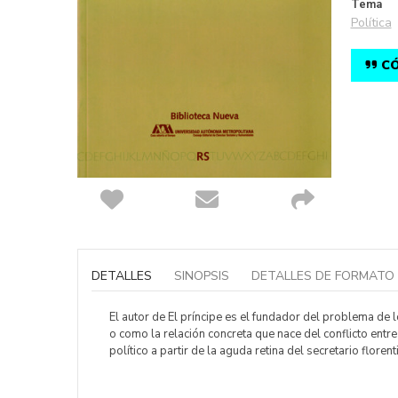
Tema
Política
CÓ
Saltar
al
comienzo
DETALLES
SINOPSIS
DETALLES DE FORMATO
de
la
galería
El autor de El príncipe es el fundador del problema de 
de
o como la relación concreta que nace del conflicto entre
imágenes
político a partir de la aguda retina del secretario florent