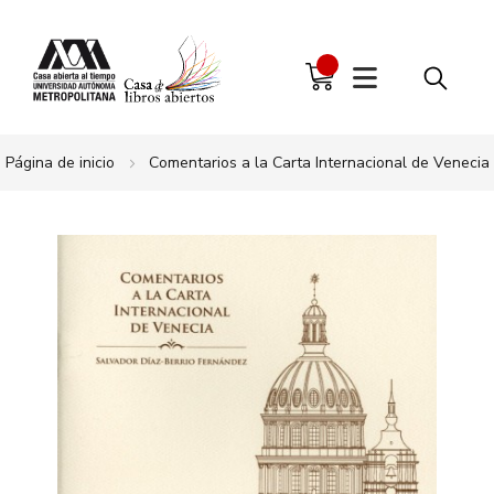
Página de inicio
Comentarios a la Carta Internacional de Venecia
Saltar
al
final
de
la
galería
de
imágenes