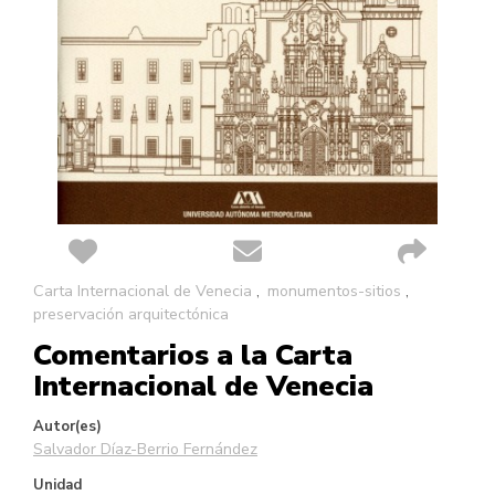
Saltar
Carta Internacional de Venecia
monumentos-sitios
al
preservación arquitectónica
comienzo
Comentarios a la Carta
de
la
Internacional de Venecia
galería
de
Autor(es)
imágenes
Salvador Díaz-Berrio Fernández
Unidad