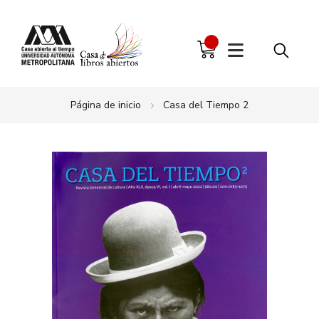
Página de inicio
Casa del Tiempo 2
Saltar
al
final
de
la
galería
de
imágenes