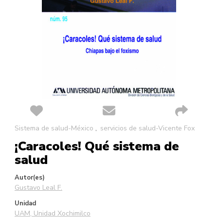
Saltar
Sistema de salud-México
servicios de salud-Vicente Fox
al
¡Caracoles! Qué sistema de
comienzo
de
salud
la
galería
Autor(es)
de
Gustavo Leal F.
imágenes
Unidad
UAM, Unidad Xochimilco