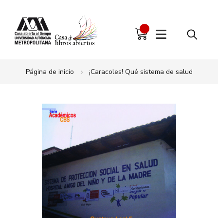
Página de inicio
¡Caracoles! Qué sistema de salud
Saltar
al
final
de
la
galería
de
imágenes