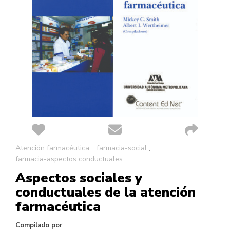
Saltar
Atención farmacéutica
farmacia-social
al
farmacia-aspectos conductuales
comienzo
Aspectos sociales y
de
la
conductuales de la atención
galería
farmacéutica
de
imágenes
Compilado por