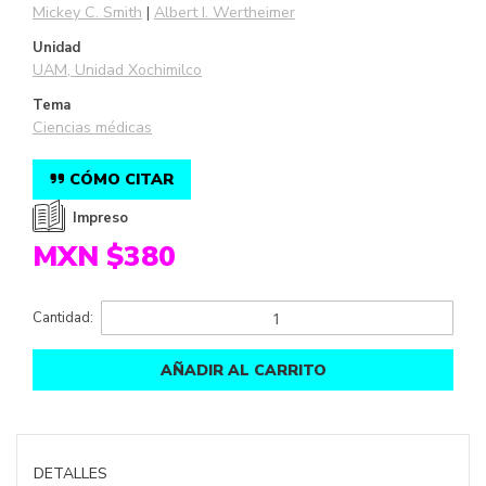
Mickey C. Smith
Albert I. Wertheimer
Unidad
UAM, Unidad Xochimilco
Tema
Ciencias médicas
CÓMO CITAR
Impreso
MXN $380
Cantidad:
AÑADIR AL CARRITO
DETALLES