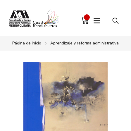
Página de inicio
Aprendizaje y reforma administrativa
Saltar
al
final
de
la
galería
de
imágenes