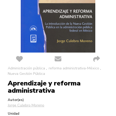
Saltar
Administración pública
reforma administrativa-México
al
Nueva Gestión Pública
comienzo
Aprendizaje y reforma
de
la
administrativa
galería
de
Autor(es)
imágenes
Jorge Culebro Moreno
Unidad