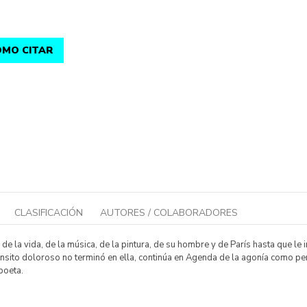
MO CITAR
CLASIFICACIÓN
AUTORES / COLABORADORES
e la vida, de la música, de la pintura, de su hombre y de París hasta que le
ránsito doloroso no terminó en ella, continúa en Agenda de la agonía como p
poeta.