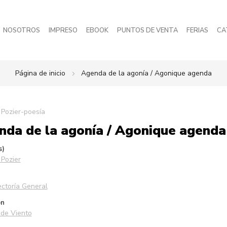
NOSOTROS
IMPRESO
EBOOK
PUNTOS DE VENTA
FERIAS
CA
Página de inicio
Agenda de la agonía / Agonique agenda
 Pozier-poesía
nda de la agonía / Agonique agenda
s)
 Pozier
ctoría General
ón
 de Viento