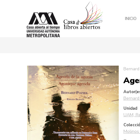
INICIO
Saltar
Bernard
al
Age
final
de
la
Autor(e
galería
Bernard
de
Unidad
imágenes
UAM, Re
Colecci
Molinos