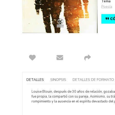
Tema
Poesía
CÓ
Saltar
al
comienzo
DETALLES
SINOPSIS
DETALLES DE FORMATO
de
la
galería
Louise Blouin, después de 30 años de relación, gozaba d
de
fue propia, la compartió con su pareja. Asimismo, su t
imágenes
rompimiento y la ausencia en el espíritu devastado del 