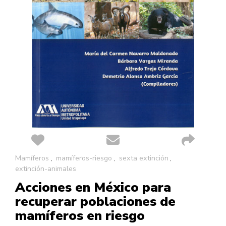
Saltar
Mamíferos
mamíferos-riesgo
sexta extinción
al
extinción-animales
comienzo
Acciones en México para
de
la
recuperar poblaciones de
galería
mamíferos en riesgo
de
imágenes