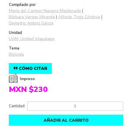
Compilado por
María del Carmen Navarro Maldonado
Bárbara Vargas Miranda
Alfredo Trejo Córdova
Demetrio Ambriz García
Unidad
UAM, Unidad Iztapalapa
Tema
Biología
CÓMO CITAR
Impreso
MXN $230
Cantidad:
AÑADIR AL CARRITO