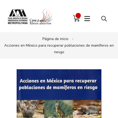
Página de inicio
Acciones en México para recuperar poblaciones de mamíferos en
riesgo
Saltar
al
final
de
la
galería
de
imágenes